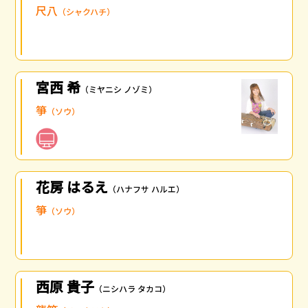
尺八
（シャクハチ）
宮西 希
（ミヤニシ ノゾミ）
箏
（ソウ）
花房 はるえ
（ハナフサ ハルエ）
箏
（ソウ）
西原 貴子
（ニシハラ タカコ）