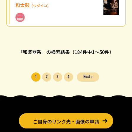
和太鼓
（ワダイコ）
「和楽器系」の検索結果（184件中
1
〜
50
件）
1
2
3
4
Next »
ご自身のリンク先・画像の申請