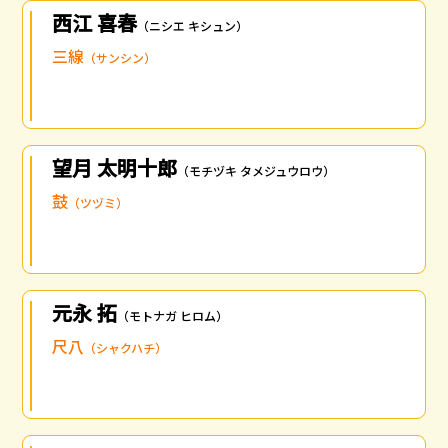
西江 喜春
（ニシエ キシュン）
三線
（サンシン）
望月 太明十郎
（モチヅキ タメジュウロウ）
鼓
（ツヅミ）
元永 拓
（モトナガ ヒロム）
尺八
（シャクハチ）