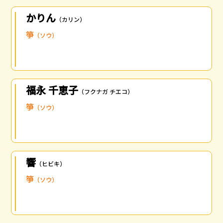
かりん
（カリン）
箏
（ソウ）
福永 千恵子
（フクナガ チエコ）
箏
（ソウ）
響
（ヒビキ）
箏
（ソウ）