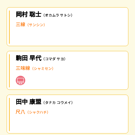
岡村 聡士
（オカムラ サトシ）
三線
（サンシン）
駒田 早代
（コマダ サヨ）
三味線
（シャミセン）
田中 康盟
（タナカ コウメイ）
尺八
（シャクハチ）