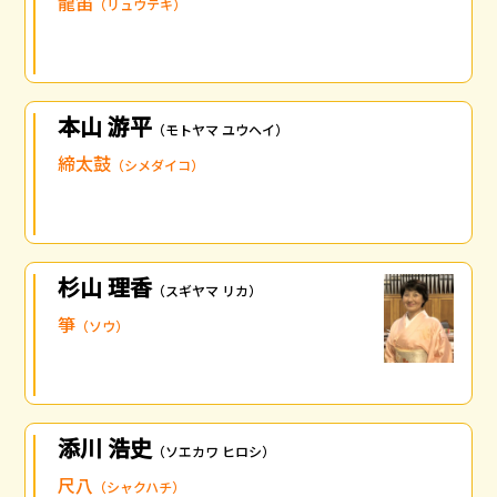
龍笛
（リュウテキ）
本山 游平
（モトヤマ ユウヘイ）
締太鼓
（シメダイコ）
杉山 理香
（スギヤマ リカ）
箏
（ソウ）
添川 浩史
（ソエカワ ヒロシ）
尺八
（シャクハチ）