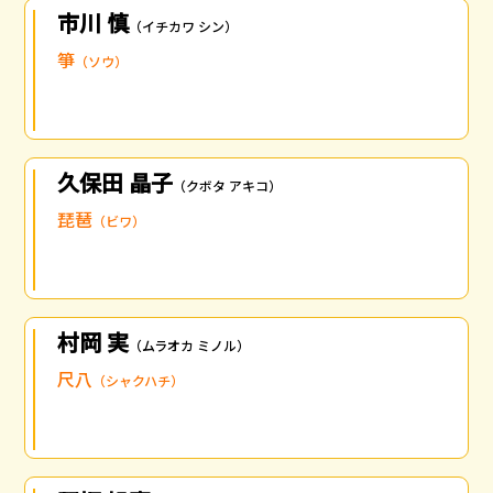
市川 慎
（イチカワ シン）
箏
（ソウ）
久保田 晶子
（クボタ アキコ）
琵琶
（ビワ）
村岡 実
（ムラオカ ミノル）
尺八
（シャクハチ）