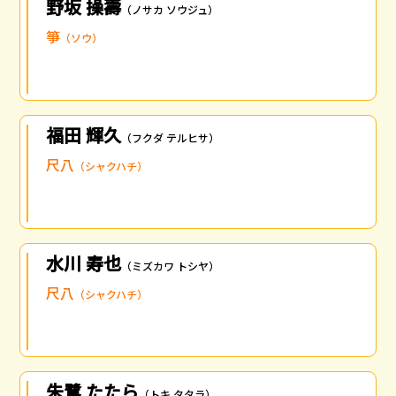
野坂 操壽
（ノサカ ソウジュ）
箏
（ソウ）
福田 輝久
（フクダ テルヒサ）
尺八
（シャクハチ）
水川 寿也
（ミズカワ トシヤ）
尺八
（シャクハチ）
朱鷺 たたら
（トキ タタラ）