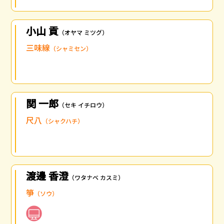
小山 貢
（オヤマ ミツグ）
三味線
（シャミセン）
関 一郎
（セキ イチロウ）
尺八
（シャクハチ）
渡邊 香澄
（ワタナベ カスミ）
箏
（ソウ）