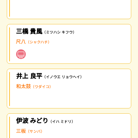
三橋 貴風
（ミツハシ キフウ）
尺八
（シャクハチ）
井上 良平
（イノウエ リョウヘイ）
和太鼓
（ワダイコ）
伊波 みどり
（イハ ミドリ）
三板
（サンバ）