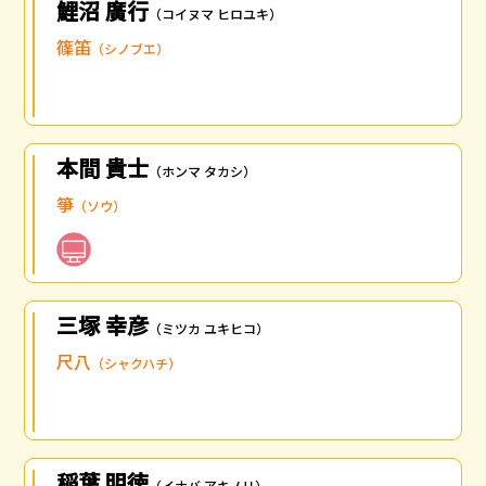
鯉沼 廣行
（コイヌマ ヒロユキ）
篠笛
（シノブエ）
本間 貴士
（ホンマ タカシ）
箏
（ソウ）
三塚 幸彦
（ミツカ ユキヒコ）
尺八
（シャクハチ）
稲葉 明徳
（イナバ アキノリ）