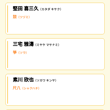
堅田 喜三久
（カタダ キサク）
鼓
（ツヅミ）
三宅 雅濤
（ミヤケ マサナミ）
箏
（ソウ）
素川 欣也
（ソガワ キンヤ）
尺八
（シャクハチ）