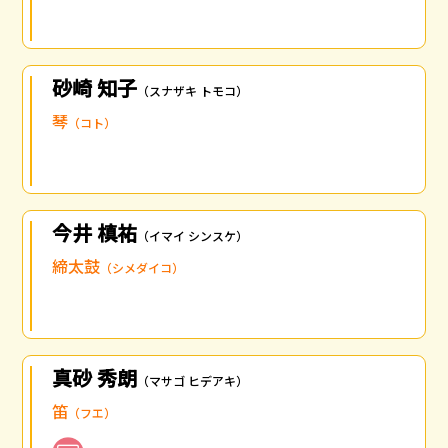
砂崎 知子
（スナザキ トモコ）
琴
（コト）
今井 槙祐
（イマイ シンスケ）
締太鼓
（シメダイコ）
真砂 秀朗
（マサゴ ヒデアキ）
笛
（フエ）