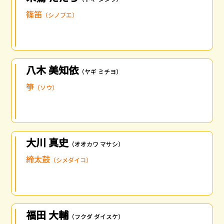
篠笛
（シノブエ）
八木 美知依
（ヤギ ミチヨ）
箏
（ソウ）
大川 真史
（オオカワ マサシ）
締太鼓
（シメダイコ）
福田 大輔
（フクダ ダイスケ）