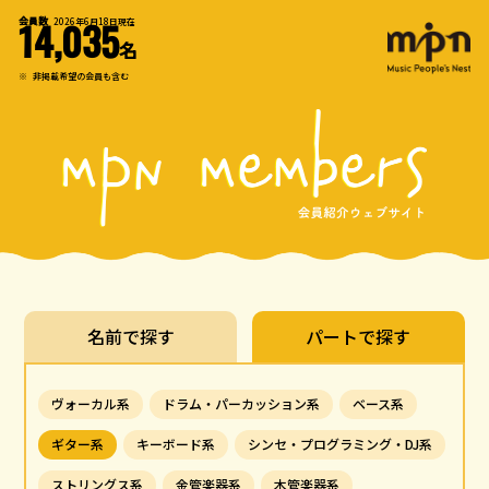
会員数
2026年6月18日現在
14,035
名
※
非掲載希望の会員も含む
名前で探す
パートで探す
ヴォーカル系
ドラム・パーカッション系
ベース系
ギター系
キーボード系
シンセ・プログラミング・DJ系
ストリングス系
金管楽器系
木管楽器系