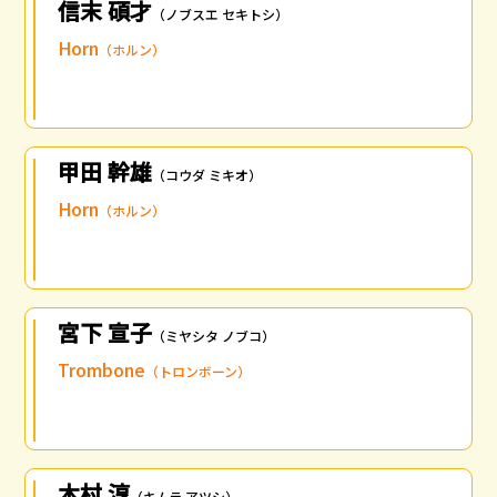
信末 碩才
（ノブスエ セキトシ）
Horn
（ホルン）
甲田 幹雄
（コウダ ミキオ）
Horn
（ホルン）
宮下 宣子
（ミヤシタ ノブコ）
Trombone
（トロンボーン）
木村 淳
（キムラ アツシ）