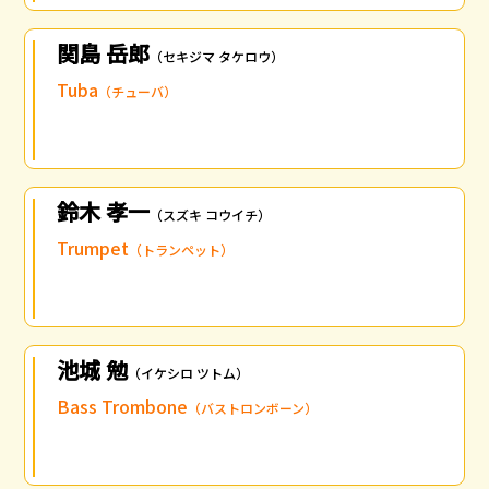
関島 岳郎
（セキジマ タケロウ）
Tuba
（チューバ）
鈴木 孝一
（スズキ コウイチ）
Trumpet
（トランペット）
池城 勉
（イケシロ ツトム）
Bass Trombone
（バストロンボーン）