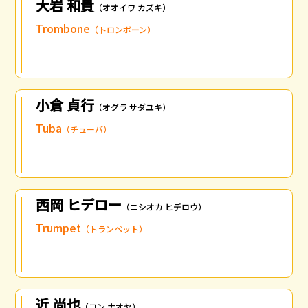
大岩 和貴
（オオイワ カズキ）
Trombone
（トロンボーン）
小倉 貞行
（オグラ サダユキ）
Tuba
（チューバ）
西岡 ヒデロー
（ニシオカ ヒデロウ）
Trumpet
（トランペット）
近 尚也
（コン ナオヤ）