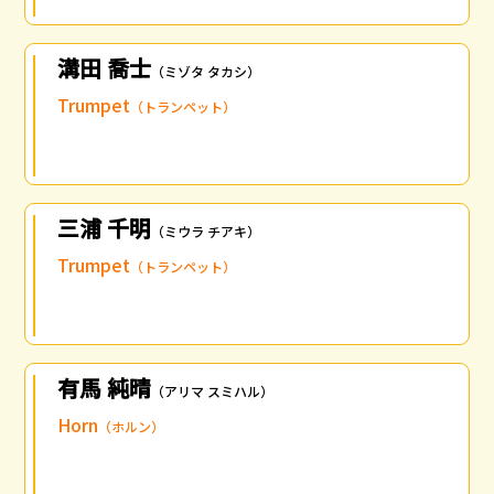
溝田 喬士
（ミゾタ タカシ）
Trumpet
（トランペット）
三浦 千明
（ミウラ チアキ）
Trumpet
（トランペット）
有馬 純晴
（アリマ スミハル）
Horn
（ホルン）