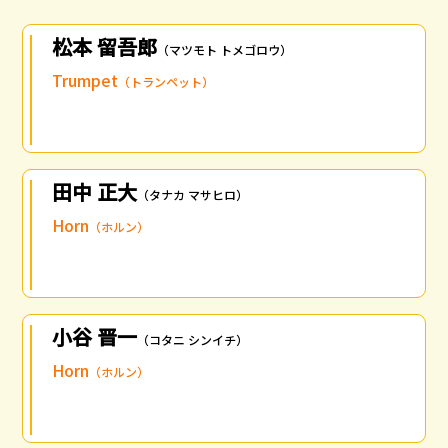
松本 留吾郎
（マツモト トメゴロウ）
Trumpet
（トランペット）
田中 正大
（タナカ マサヒロ）
Horn
（ホルン）
小谷 晋一
（コタニ シンイチ）
Horn
（ホルン）